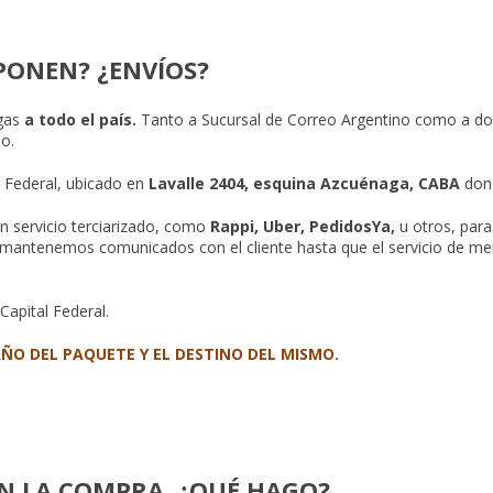
PONEN? ¿ENVÍOS?
egas
a todo el país.
Tanto a Sucursal de Correo Argentino como a domi
o.
l Federal, ubicado en
Lavalle 2404, esquina Azcuénaga, CABA
dond
n servicio terciarizado, como
Rappi, Uber, PedidosYa,
u otros, par
mantenemos comunicados con el cliente hasta que el servicio de me
apital Federal.
O DEL PAQUETE Y EL DESTINO DEL MISMO.
N LA COMPRA. ¿QUÉ HAGO?