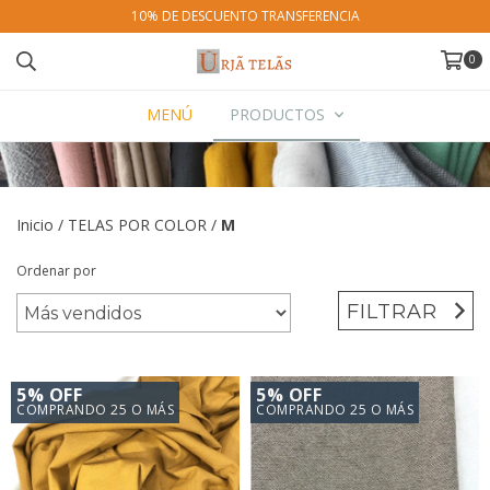
10% DE DESCUENTO TRANSFERENCIA
0
MENÚ
PRODUCTOS
Inicio
/
TELAS POR COLOR
/
M
Ordenar por
FILTRAR
5% OFF
5% OFF
COMPRANDO 25 O MÁS
COMPRANDO 25 O MÁS