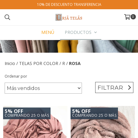
10% DE DESCUENTO TRANSFERENCIA
0
MENÚ
PRODUCTOS
Inicio
/
TELAS POR COLOR
/
R
/
ROSA
Ordenar por
FILTRAR
5% OFF
5% OFF
COMPRANDO 25 O MÁS
COMPRANDO 25 O MÁS