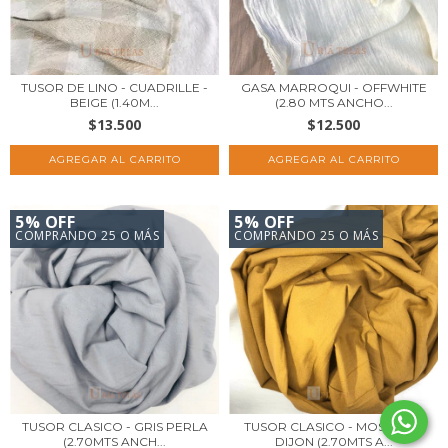
TUSOR DE LINO - CUADRILLE -
GASA MARROQUI - OFFWHITE
BEIGE (1.40M...
(2.80 MTS ANCHO...
$13.500
$12.500
5% OFF
5% OFF
COMPRANDO 25 O MÁS
COMPRANDO 25 O MÁS
TUSOR CLASICO - GRIS PERLA
TUSOR CLASICO - MOSTAZA-
(2.70MTS ANCH...
DIJON (2.70MTS A...