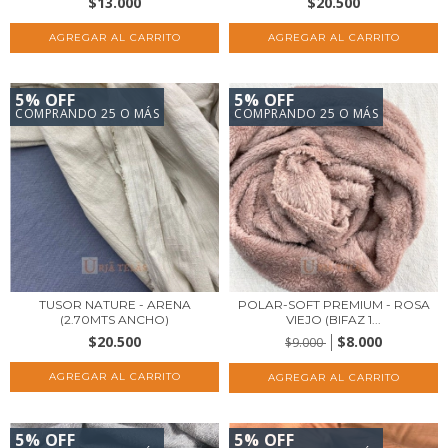
$13.000
$20.500
5% OFF
5% OFF
COMPRANDO 25 O MÁS
COMPRANDO 25 O MÁS
TUSOR NATURE - ARENA
POLAR-SOFT PREMIUM - ROSA
(2.70MTS ANCHO)
VIEJO (BIFAZ 1...
$20.500
$8.000
$9.000
5% OFF
5% OFF