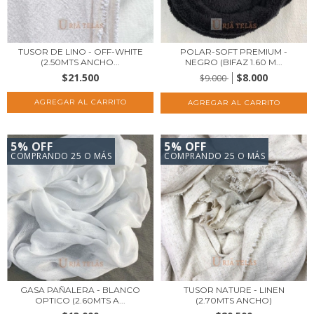
TUSOR DE LINO - OFF-WHITE
POLAR-SOFT PREMIUM -
(2.50MTS ANCHO...
NEGRO (BIFAZ 1.60 M...
$21.500
$8.000
$9.000
5% OFF
5% OFF
COMPRANDO 25 O MÁS
COMPRANDO 25 O MÁS
GASA PAÑALERA - BLANCO
TUSOR NATURE - LINEN
OPTICO (2.60MTS A...
(2.70MTS ANCHO)