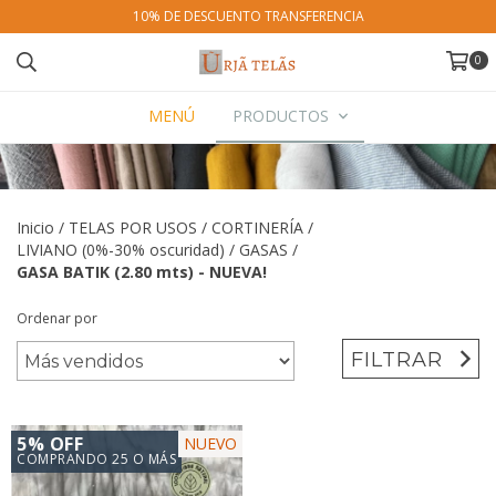
10% DE DESCUENTO TRANSFERENCIA
0
MENÚ
PRODUCTOS
Inicio
/
TELAS POR USOS
/
CORTINERÍA
/
LIVIANO (0%-30% oscuridad)
/
GASAS
/
GASA BATIK (2.80 mts) - NUEVA!
Ordenar por
FILTRAR
5% OFF
NUEVO
COMPRANDO 25 O MÁS