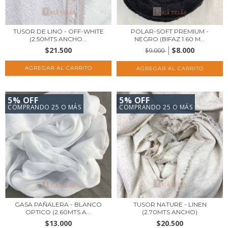
TUSOR DE LINO - OFF-WHITE
POLAR-SOFT PREMIUM -
(2.50MTS ANCHO...
NEGRO (BIFAZ 1.60 M...
$21.500
$8.000
$9.000
5% OFF
5% OFF
COMPRANDO 25 O MÁS
COMPRANDO 25 O MÁS
GASA PAÑALERA - BLANCO
TUSOR NATURE - LINEN
OPTICO (2.60MTS A...
(2.70MTS ANCHO)
$13.000
$20.500