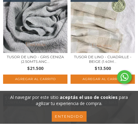
TUSOR DE LINO - GRIS CENIZA
TUSOR DE LINO - CUADRILLE -
(2.50MTS ANC...
BEIGE (1.40M...
$21.500
$13.500
Al navegar por este sitio
aceptás el uso de cookies
para
5% OFF
5% OFF
COMPRANDO 25 O MÁS
COMPRANDO 25 O MÁS
agilizar tu experiencia de compra.
ENTENDIDO