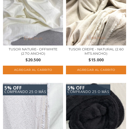
TUSOR NATURE- OFFWHITE
TUSOR CREPE - NATURAL (2.60
(2.70 ANCHO)
MTS ANCHO)
$20.500
$15.000
5% OFF
5% OFF
COMPRANDO 25 O MÁS
COMPRANDO 25 O MÁS