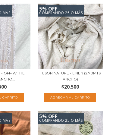
5% OFF
O MÁS
COMPRANDO 25 O MÁS
 - OFF-WHITE
TUSOR NATURE - LINEN (2.70MTS
ANCHO...
ANCHO)
500
$20.500
5% OFF
O MÁS
COMPRANDO 25 O MÁS