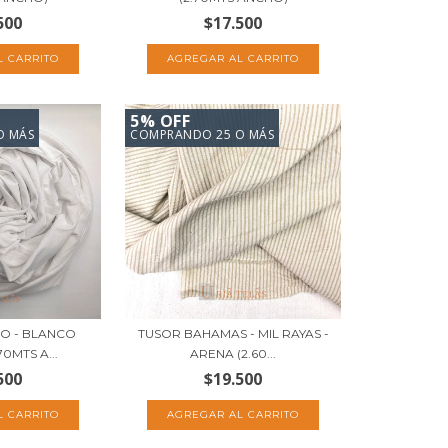
500
$17.500
5% OFF
O MÁS
COMPRANDO 25 O MÁS
CO - BLANCO
TUSOR BAHAMAS - MIL RAYAS -
0MTS A...
ARENA (2.60...
500
$19.500