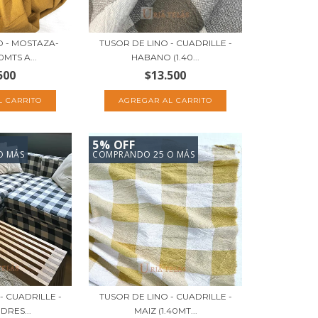
O - MOSTAZA-
TUSOR DE LINO - CUADRILLE -
0MTS A...
HABANO (1.40...
500
$13.500
5% OFF
O MÁS
COMPRANDO 25 O MÁS
- CUADRILLE -
TUSOR DE LINO - CUADRILLE -
DRES...
MAIZ (1.40MT...