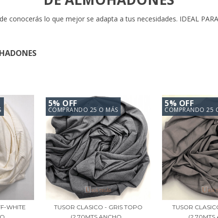
nde conocerás lo que mejor se adapta a tus necesidades. IDEAL 
OHADONES
5% OFF
5% OFF
S
COMPRANDO 25 O MÁS
COMPRANDO 25 
FF-WHITE
TUSOR CLASICO - GRIS TOPO
TUSOR CLASIC
...
(2.70MTS ANCHO...
(2.70MTS