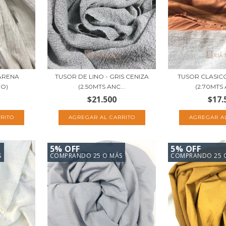
ARENA
TUSOR DE LINO - GRIS CENIZA
TUSOR CLASIC
HO)
(2.50MTS ANC...
(2.70MTS
$21.500
$17.
5% OFF
5% OFF
S
COMPRANDO 25 O MÁS
COMPRANDO 25 