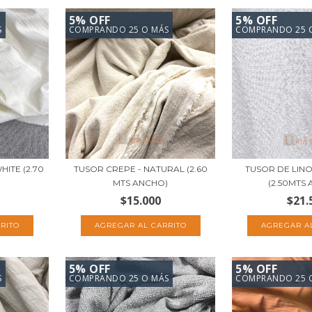
5% OFF
5% OFF
S
COMPRANDO 25 O MÁS
COMPRANDO 25 
ITE (2.70
TUSOR CREPE - NATURAL (2.60
TUSOR DE LINO
MTS ANCHO)
(2.50MTS 
$15.000
$21.
5% OFF
5% OFF
S
COMPRANDO 25 O MÁS
COMPRANDO 25 