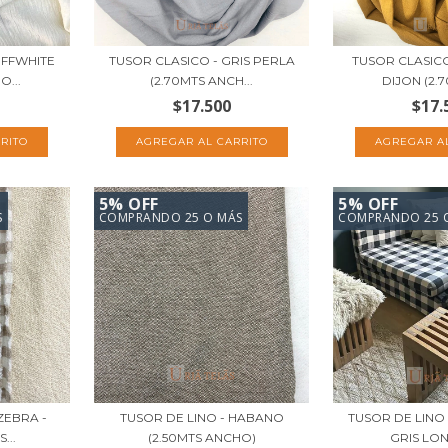
OFFWHITE
TUSOR CLASICO - GRIS PERLA
TUSOR CLASIC
O...
(2.70MTS ANCH...
DIJON (2.7
$17.500
$17.
5% OFF
5% OFF
S
COMPRANDO 25 O MÁS
COMPRANDO 25 
ZEBRA -
TUSOR DE LINO - HABANO
TUSOR DE LINO 
...
(2.50MTS ANCHO)
GRIS LON