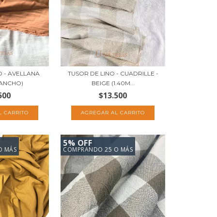
O - AVELLANA
TUSOR DE LINO - CUADRILLE -
 ANCHO)
BEIGE (1.40M...
500
$13.500
5% OFF
O MÁS
COMPRANDO 25 O MÁS