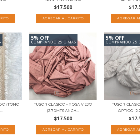
$17.500
$17.
5% OFF
5% OFF
S
COMPRANDO 25 O MÁS
COMPRANDO 25 
UDO (TONO
TUSOR CLASICO - ROSA VIEJO
TUSOR CLASI
..
(2.70MTS ANCH...
OPTICO (2.7
$17.500
$17.