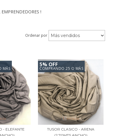
PARA EMPRENDEDORES !
Ordenar por
5% OFF
O MÁS
COMPRANDO 25 O MÁS
O - ELEFANTE
TUSOR CLASICO - ARENA
 ANCHO)
(2.70MTS ANCHO)