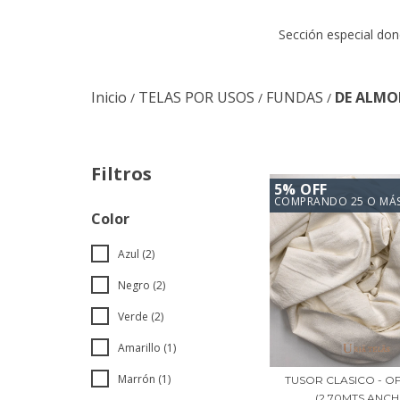
Sección especial do
Inicio
TELAS POR USOS
FUNDAS
DE ALM
/
/
/
Filtros
5% OFF
COMPRANDO 25 O MÁ
Color
Azul (2)
Negro (2)
Verde (2)
Amarillo (1)
Marrón (1)
TUSOR CLASICO - O
(2.70MTS ANCHO