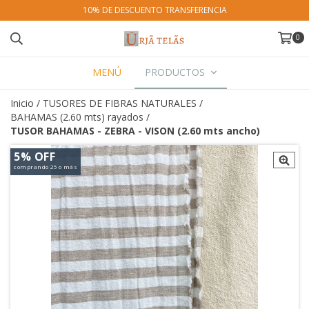
10% DE DESCUENTO TRANSFERENCIA
0
MENÚ
PRODUCTOS
Inicio
/
TUSORES DE FIBRAS NATURALES
/
BAHAMAS (2.60 mts) rayados
/
TUSOR BAHAMAS - ZEBRA - VISON (2.60 mts ancho)
5% OFF
comprando 25 o más